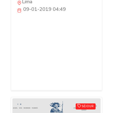
Lima
09-01-2019 04:49
travelrubio – c’est un guide francophone,
anglophone et hispanophone associé à sa
terre natal : Chota – Cajamarca, Pérou qui
offre les services de guide personnalisé
dans le Nord du Pérou & Sud du Pérou
avec des prix sans aucun intermédiation.
Vous connaissez le Pérou ? Et c’est
pourquoi que nous nous sommes
spécialisés dans tout le Pérou en créant
TRAVELRUBIO.
SÉJOUR