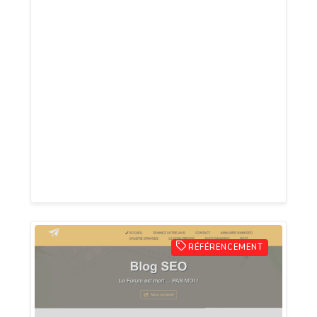
Cédric et Manu. Passionnés et complices,
ils explorent le septième art avec
humour, émotion et sincérité. Chaque
épisode évoque un film culte, oublié ou
actuel, à travers deux regards
complémentaires. Sur yadubruit.com,
retrouvez tous les épisodes, la Watchlist,
À l’affiche et un plaisir cinéphile sans
posture.
RÉFÉRENCEMENT