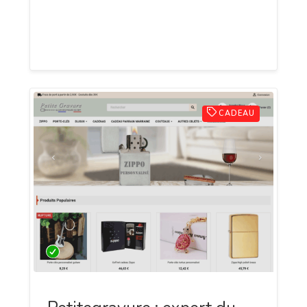
fabriqués en France, afin de proposer des
cadeaux qui ont du sens et qui marquent
les esprits.
CADEAU