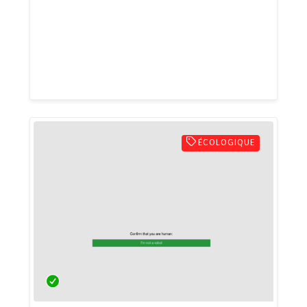
trouverez aussi des bijoux en pierres
naturelles ou fantaisies, des objets et
accessoires tels que des bouteilles en
acier inoxydable, des mugs en bambou...
ÉCOLOGIQUE