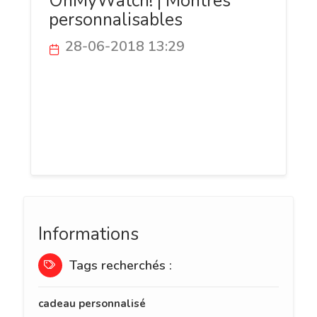
OhMyWatch! | Montres
personnalisables
28-06-2018 13:29
OhMyWatch! est une start-up française
qui permet de créer votre propre montre
personnalisée. Vous aurez le choix entre
un bracelet en silicone, en tissu en métal
ou en cuir.
Informations
Tags recherchés :
cadeau personnalisé