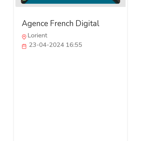
Agence French Digital
Lorient
23-04-2024 16:55
Je suis spécialiste du SEO et du
marketing digital chez Agence French
Digital, dans le Morbihan. Je propose un
audit SEO complet, l'optimisation des
pages, le link building et la création de
contenu engageant pour booster votre
visibilité en ligne. Avec plus de dix ans
d'expérience, je personnalise chaque
stratégie pour répondre aux besoins
spécifiques de votre entreprise,