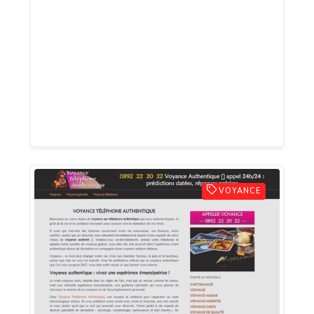
et médiums met son savoir-faire et sa
sensibilité à votre disposition via notre
voyance téléphone au 0892 02 01 25 (0,60
€/mn) 📞 Sans carte bancaire, disponible
24h/24 et 7j/7, notre ligne directe vous
relie instantanément à des
professionnelles de confiance.
VOYANCE