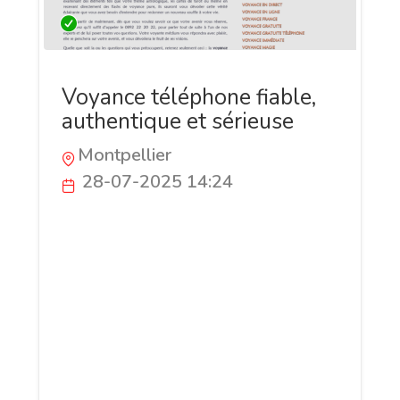
Voyance téléphone fiable,
authentique et sérieuse
Montpellier
28-07-2025 14:24
Osez prendre le contrôle de votre futur
avec Voyance-telephone-
authentique.com ! Nos experts en
voyance, médiumnité et tarologie, au
0892 22 20 22 (60cts/mn), vous donnent
les clés pour triompher dans l’amour, les
finances ou votre carrière. Sans CB, nos
consultations dynamisent vos choix,