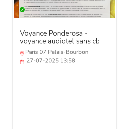
Voyance Ponderosa -
voyance audiotel sans cb
Paris 07 Palais-Bourbon
27-07-2025 13:58
Voyance Ponderosa, c’est la voyance
audiotel sans CB dispo 24h/24 au 0892
781 555. Une question en tête ? Problème
de cœur, décision à prendre, avenir pro
flou ? Nos voyants vous répondent sans
attente, avec douceur et clarté.
Consultation anonyme, sans inscription, à
0,60 €/min. Un doute, une hésitation ?