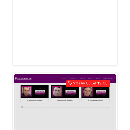
Vous n’êtes plus seul(e). Notre expérience
de la voyance pure et sérieuse, nous la
mettons à votre service en consultation
directe de voyance par téléphone. Vous
allez retrouver confiance en l'avenir et
surtout en vous-même. Prenez grand soin
de vous.
VOYANCE SANS CB