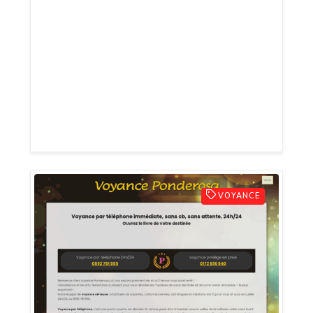
soutenues par des ressources gratuites
en numérologie et cartomancie.
Transformez vos doutes en opportunités
et forgez un avenir éclatant ! Relevez le
défi dès aujourd’hui : un simple appel
peut changer la donne. Lancez-vous et
faites briller votre destin avec audace !
VOYANCE