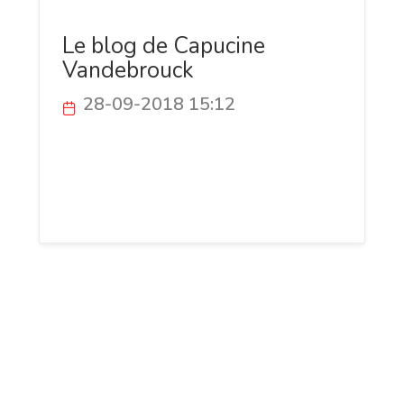
Le blog de Capucine
Vandebrouck
28-09-2018 15:12
Bonjour à tous, je suis Capucine, et je
viens vous présenter mon blog, que je
viens de lancer. Je ne sais pas vous mais
moi je suis super enthousiaste !