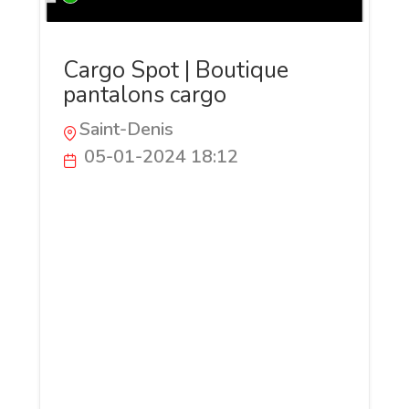
Cargo Spot | Boutique
pantalons cargo
Saint-Denis
05-01-2024 18:12
Bienvenue chez Cargo Spot, le spécialiste
incontournable des pantalons cargo en
France ! Notre boutique, située au cœur
de la mode urbaine, offre une sélection
exclusive de pantalons cargo de haute
qualité. Parfaits pour un style
décontracté ou aventurier, nos pantalons
sont conçus pour allier confort et
durabilité. Chez Cargo Spot, nous