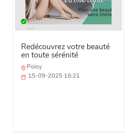
Redécouvrez votre beauté
en toute sérénité
Poisy
15-09-2025 16:21
Doctour, leader en Tourisme médical en
Tunisie, propose une gamme variée
d'interventions de chirurgie esthétique
qui visent à embellir le visage et à
remodeler la silhouette