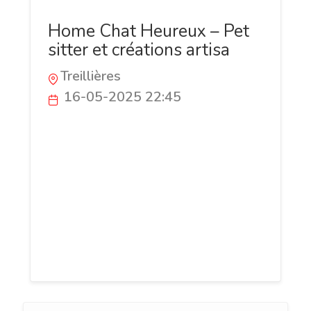
Home Chat Heureux – Pet
sitter et créations artisa
Treillières
16-05-2025 22:45
Pet sitter professionnel à Nantes et
créateur d’accessoires artisanaux pour
animaux, je propose la garde de chats,
chiens et NAC à domicile, des
promenades personnalisées, un service
de transport animalier, et une boutique
en ligne de jouets naturels et couchages
faits main.