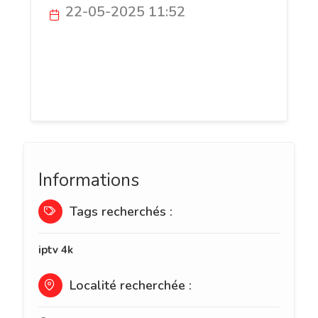
22-05-2025 11:52
Découvrez Abonnement IPTV Legal, votre
fournisseur d’IPTV France légal et
sécurisé. Profitez d’un abonnement IPTV
premium simple à activer
Informations
Tags recherchés :
iptv 4k
Localité recherchée :