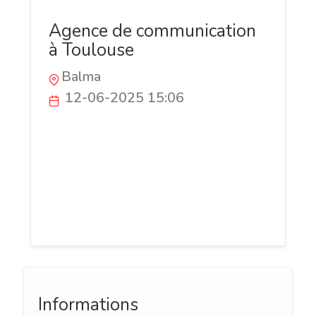
Agence de communication
à Toulouse
Balma
12-06-2025 15:06
Jixart est une agence créative basée à
Toulouse. Nous accompagnons les
entreprises dans leur transformation
digitale : création de site web, SEO,
branding, community management et
design graphique.
Informations