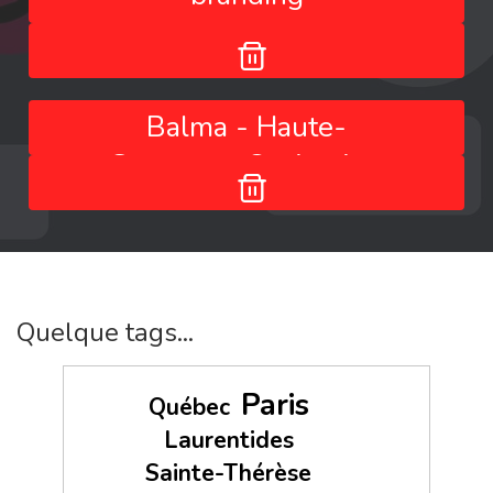
Balma - Haute-
Garonne - Occitanie -
France
Quelque tags...
Paris
Québec
Laurentides
Sainte-Thérèse