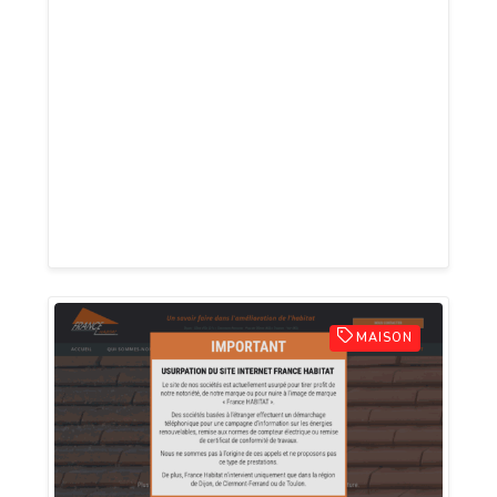
rencontre d'un soir ou une belle amitié,
chaque profil est une porte ouverte sur
une rencontre unique. Laissez vos
attentes s’épanouir et osez la relation
qui pourrait tout changer. Ce soir, c’est
vous qui êtes à l'honneur et la rencontre
est toute proche. Inscrivez-vous et vivez
l’expérience Nuitta !
MAISON