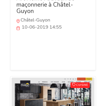
maçonnerie à Châtel-
Guyon
Châtel-Guyon
10-06-2019 14:55
Art'Home est une entreprise de
maçonnerie et gros oeuvre près de Riom
et Combronde dans le Puy-de-Dôme (63),
spécialisée dans les travaux de
construction de maisons individuelles.
CUISINE