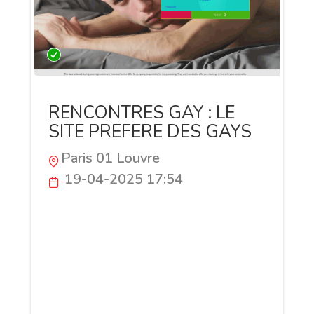
RENCONTRES GAY : LE
SITE PREFERE DES GAYS
Paris 01 Louvre
19-04-2025 17:54
Découvrez l’amour entre mecs sur Nuitta,
la plateforme idéale pour les rencontres
gays authentiques et sincères. Rejoignez
une communauté dynamique où chacun
peut exprimer qui il est, sans jugement.
Que vous cherchiez l’âme sœur, une