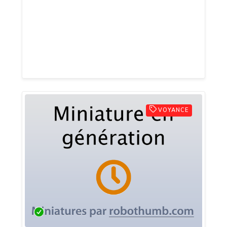
Vous souhaitez acheter des lunettes de
vue à Clermont-Ferrand? Les Opticiens
Delaire est de loin la meilleure enseigne
qu’on peut vous proposer pour un rapport
qualité-prix des plus excellents.
VOYANCE