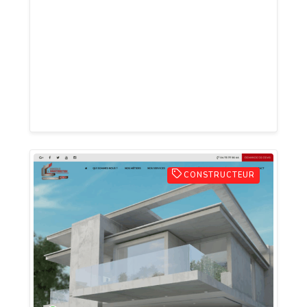
cuisines sur mesure de qualité a prix
doux. Grâce a son expérience de plus de
20 ans, ce magasin de cuisine vous
garantie une cuisine de A à Z de sa
conception à son installation à votre
domicile.
CONSTRUCTEUR