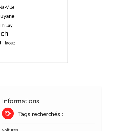
la-Ville
uyane
Thillay
ech
Al Haouz
Informations
Tags recherchés :
voitures