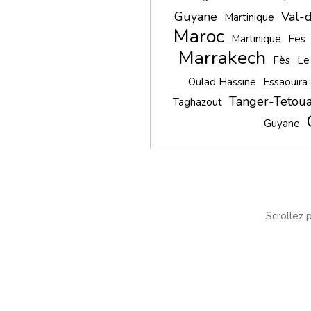
Guyane
Val-d
Martinique
Maroc
Martinique
Fes
Marrakech
Fès
Le
Oulad Hassine
Essaouira
Tanger-Tetou
Taghazout
Guyane
Scrollez p