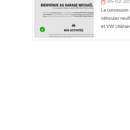
05-02-20
La concession 
véhicules neu
et VW Utilitai