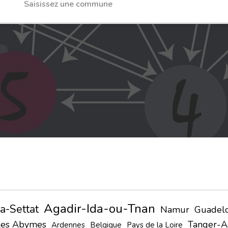
Agadir-Ida-ou-Tnan
a-Settat
Namur
Guadel
Les Abymes
Tanger-A
Ardennes
Belgique
Pays de la Loire