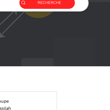
RECHERCHE
oupe
ssilah