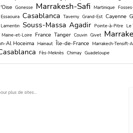
Marrakesh-Safi
'Oise
Gonesse
Martinique
Fosses-
Casablanca
Cayenne
G
Essaouira
Taverny
Grand-Est
Souss-Massa
Agadir
 Lamentin
Pointe-à-Pitre
Le 
Marrak
France
Tanger
Maine-et-Loire
Couvin
Givet
an-Al Hoceima
Île-de-France
Hainaut
Marrakech-Tensift-
Casablanca
Fès-Meknès
Chimay
Guadeloupe
our plus de sites...