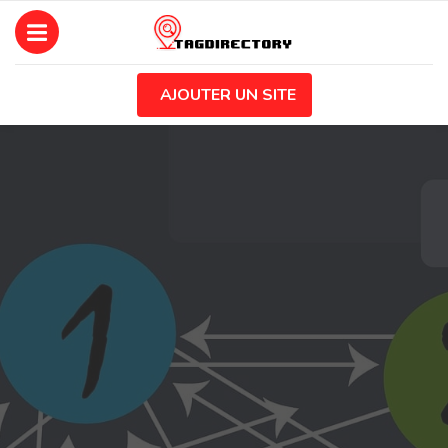
AJOUTER UN SITE