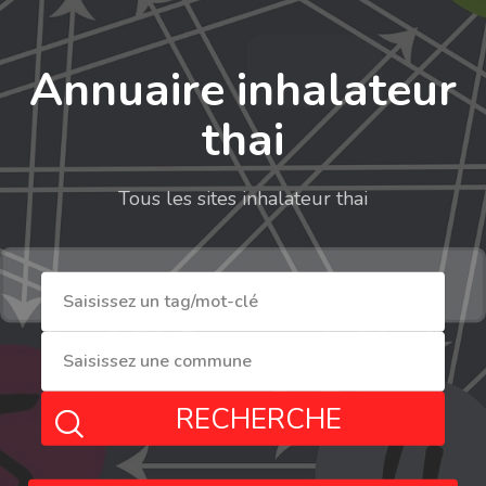
Annuaire inhalateur
thai
Tous les sites inhalateur thai
RECHERCHE