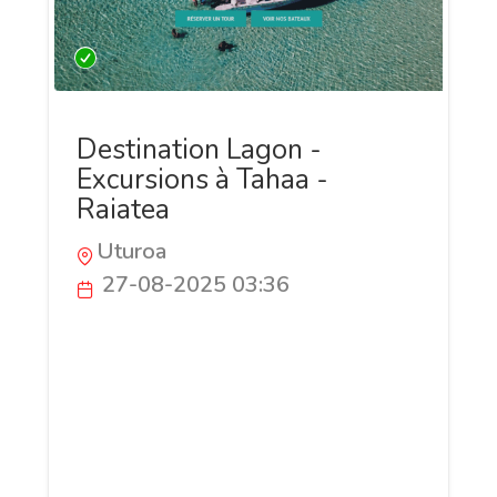
Destination Lagon -
Excursions à Tahaa -
Raiatea
Uturoa
27-08-2025 03:36
Réservez facilement votre activité
nautique à Raiatea et Taha'a avec
Destination Lagon : tours privés,
excursions snorkeling, pêche au gros et
sorties personnalisées. Embarquez pour
une aventure inoubliable dans les eaux