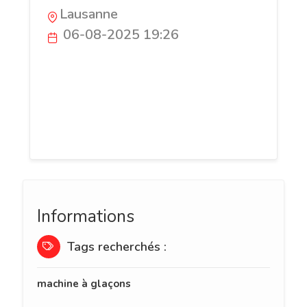
Lausanne
06-08-2025 19:26
Découvrez notre sélection de machines à
glaçons performantes, idéales pour
particuliers et professionnels. Conseils,
comparatifs et guides pour choisir
l'appareil adapté à vos besoins.
Informations
Tags recherchés :
machine à glaçons