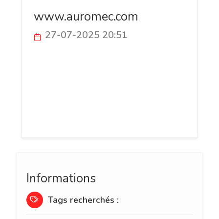
www.auromec.com
27-07-2025 20:51
AUROMEC THIERS est une maison
française spécialisée dans les montres
squelettes automatiques pour homme et
femme, alliant design contemporain,
précision horlogère et savoir-faire
international (Miyota, Seiko, Chrono AG).
Informations
Tags recherchés :