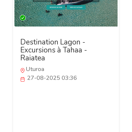
Destination Lagon -
Excursions à Tahaa -
Raiatea
Uturoa
27-08-2025 03:36
Réservez facilement votre activité
nautique à Raiatea et Taha'a avec
Destination Lagon : tours privés,
excursions snorkeling, pêche au gros et
sorties personnalisées. Embarquez pour
une aventure inoubliable dans les eaux