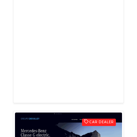
restée la même depuis sa création. Une
marketplace européenne sécurisée, CBD
FIELDS qui révolutionne la manière
d’acheter du CBD en vous offrant un
guichet unique Européen. Accédez aux
plus grandes marques et aux meilleurs
produits européens,sélectionnés,
négociés et testés. CBD FIELDS vous
garantit des expériences d’achat sans
friction dans ce monde physique et
numérique.
CAR DEALER