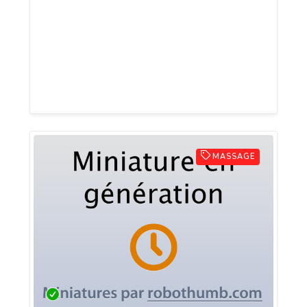
PulseNet est une agence informatique
basée à Genève et offre une palette de
services digitaux et design pour
particuliers et entreprises à travers le
monde.
MASSAGE