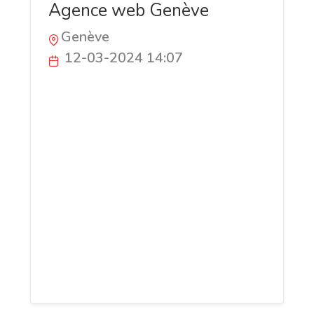
Agence web Genève
Genève
12-03-2024 14:07
Basée à Genève, notre agence web est
spécialisée dans la création de sites
internet sur mesure. De la conception de
sites vitrines élégants au développement
de plateformes e-commerce
performantes, nous allions créativité et
expertise technique pour concrétiser vos
projets en ligne. Notre engagement
inclut également des services de
référencement pour assurer la visibilité et
le succès de votre présence sur le web.