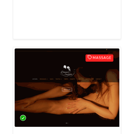
Notre équipe professionnelle est à votre
disposition pour l’organisation de vos
séminaires Team Building et cohésion
d’équipe.
MASSAGE