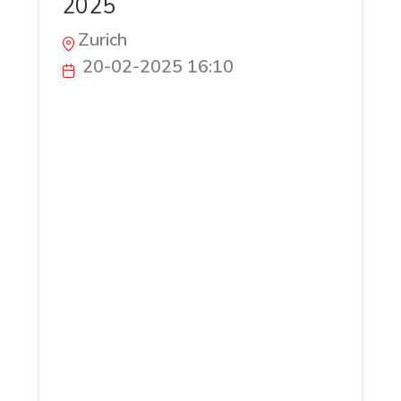
2025
Zurich
20-02-2025 16:10
Le Meilleur IPTV Suisse en 2025 : Qualité,
Fiabilité et Contenu Premium En 2025,
l'IPTV en Suisse atteint un nouveau
niveau d'excellence, offrant aux
utilisateurs une expérience télévisuelle
fluide, riche en contenus et accessible sur
tous les appareils. Avec des chaînes
suisses et internationales en haute
définition, des films et séries à la
demande, ainsi qu’une compatibilité avec
Smart TV, smartphones et ordinateurs, le
meilleur service IPTV en Suisse garantit
une performance optimale. Grâce à une