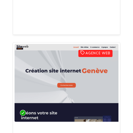
connexion stable, un support client réactif
et des abonnements adaptés à tous les
besoins.
AGENCE WEB