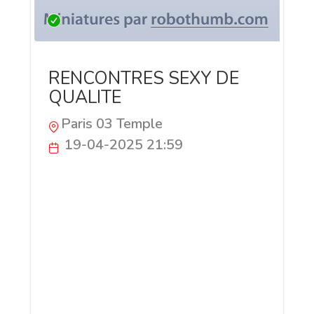
RENCONTRES SEXY DE
QUALITE
Paris 03 Temple
19-04-2025 21:59
Bienvenue sur MYA sexy, le tchat des
rencontres libertines ou plus sérieuses
On dialogue, on se séduit, on drague, on
va plus loin. Ici, chaque rencontre est une
expérience de plaisir. Une rencontre de
sensations, de plaisir partagé. MYA sexy
est un espace intime, chaleureux et
libertin conçu pour celles et ceux qui