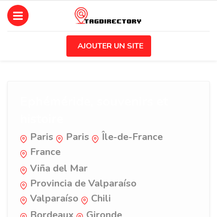
AJOUTER UN SITE
Ephéméride, souvenirs et
histoire
Paris
Paris
Île-de-France
France
Viña del Mar
Provincia de Valparaíso
Valparaíso
Chili
Bordeaux
Gironde