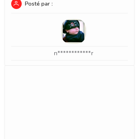
Posté par :
n************r