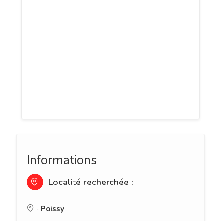
d’améliorer votre confiance en vous et de
vous détendre ? Rien de mieux que de
prendre un rendez-vous dans un institut
de beauté. Vous êtes à Poissy ? O’Thera
Spa est sans aucun doute l’enseigne qu’il
vous faut. A travers des soins visage, des
soins du corps et des séances de saunas
vous allez pouvoir retrouver votre beauté.
Informations
Localité recherchée :
-
Poissy