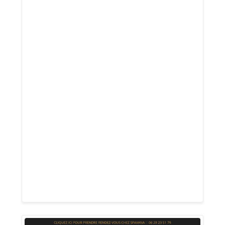
à Paris et ses environs. Nous sommes
fiers de fournir des services de nettoyage
de haute qualité à nos clients depuis
plusieurs années. Notre équipe de
professionnels expérimentés et formés
est équipée des derniers outils et
technologies de nettoyage pour garantir
un nettoyage en profondeur et efficace de
vos bureaux. Nous utilisons également
des produits de nettoyage écologiques
et respectueux de l'environnement pour
assurer un environnement de travail sain
et sécurisé pour vos em