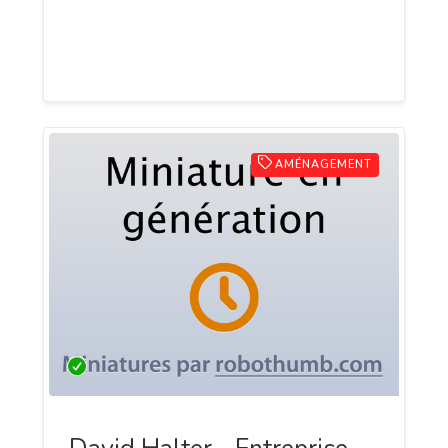
ambiance romantique et profitez des
mets et des plats traditionnels à des
tarifs abordables.
AMÉNAGEMENT