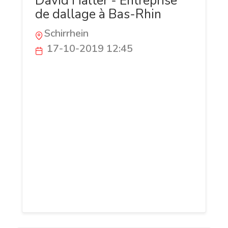
David Halter - Entreprise
de dallage à Bas-Rhin
Schirrhein
17-10-2019 12:45
Spécialiste en travaux d’aménagement
extérieur dans le 67, David Halter met à
votre service différentes prestations afin
de répondre à tous vos besoins. Les
professionnels sont capables de vous
orienter aussi dans le choix des
matériaux et plantes. Ils s’engagent à
transformer votre jardin en un mur de
parfums, de contrastes et de couleurs, au
rythme des saisons.