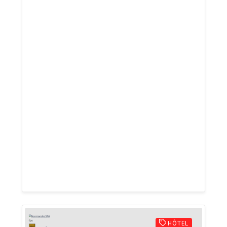
gratuit par téléphone sérieuse, sans carte
bancaire ? Voyance.Agency vous ouvre les
portes d’un espace bienveillant. En
appelant le 0892 781 555 (60cts/min),
vous accédez à une voyante
immédiatement, sans formalités. Le site
va plus loin : découvrez des fiches
astrologiques détaillées, des articles sur
le paranormal, les rêves, la compatibilité
amoureuse et le tarot de Marseille. Une
plateforme complète, réconfortante, et
dédiée à ceux qui veulent comprendre
leur avenir.
HÔTEL