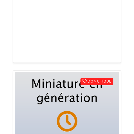
électronique à Ouistreham, Le Poisson
Bleu est de loin la meilleure enseigne
dont vous pouvez contacter pour un
service au top et des tarifs très
intéressants. Pour avoir de plus amples
renseignements, consultez le site web
sans plus tarder.
DOMOTIQUE