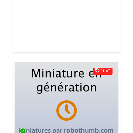
une image de marque professionnelle et
unique. Création de logos, identités
visuelles et sites web. Je suis basée dans
la région du Havre, en Seine-Maritime
(76), Normandie.
CHAT