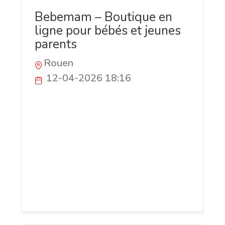
Bebemam – Boutique en
ligne pour bébés et jeunes
parents
Rouen
12-04-2026 18:16
Bebemam est une boutique en ligne
dédiée aux bébés, enfants et jeunes
parents. Vous y trouverez des produits
pratiques, sécurisés et sélectionnés pour
faciliter le quotidien des familles :
accessoires, articles du quotidien, idées
cadeaux et solutions pour accompagner
chaque étape de la parentalité