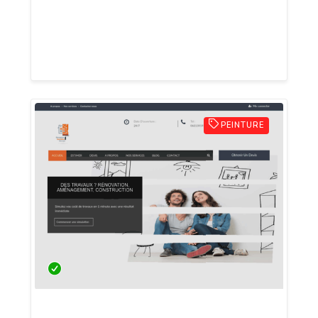
propose ses services dans le domaine de
l'isolation intérieure avec une technique
nouvelle génération très efficace.
PEINTURE