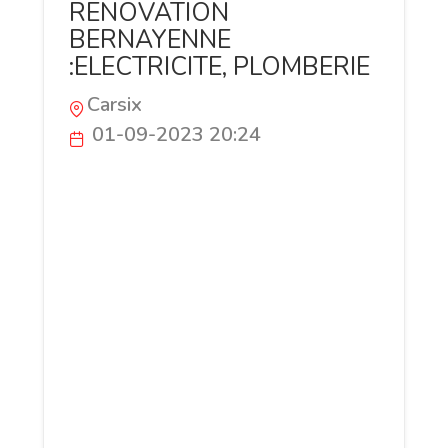
RENOVATION
BERNAYENNE
:ELECTRICITE, PLOMBERIE
Carsix
01-09-2023 20:24
https://renovation-installation-
electrique.fr/contact SES COMPÉTENCES
ET QUALITÉS ? Méthodique, l'électricien
suit un protocole précis : connaître les
lois de l'électricité, ainsi que les normes
à respecter savoir adopter une vision
globale du projet être capable de
respecter des délais stricts avoir de
bonnes notions de bricolage savoir
communiquer avec une équipe, tout en
étant capable de travailler seul