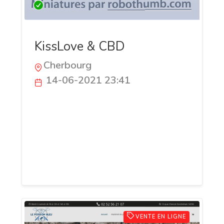
KissLove & CBD
Cherbourg
14-06-2021 23:41
#KISSLOVE est une marque avec sa
fameuse boisson mais aussi des
boutiques du plaisir avec son #CBD. Nous
vous proposons de nombreuses
références de cannabidiol sous toute ses
formes.
VENTE EN LIGNE