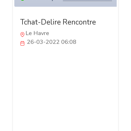
Tchat-Delire Rencontre
Le Havre
26-03-2022 06:08
Tchat-Delire.fr est un site internet ouvert
d'esprit avec pour philosophie : Tolérance
et respect de chacun ! Notre site est
dédié aux rencontres gratuites avec un
chat webcam accessible à tous, où que
vous soyez dans le monde. Toute
personne ayant besoin de parler peut
communiquer par tchat avec n'importe qui
dans le respect sans avoir une crainte
d'être insultée ou humiliée.