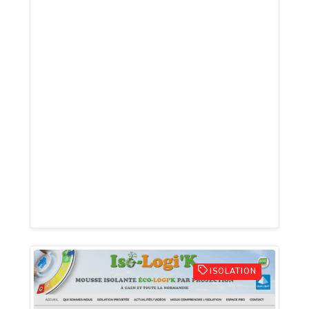
Spa, votre sésame pour une expérience
spa inégalée en plein cœur de cette
région légendaire, connue pour sa
splendeur naturelle et son riche héritage.
Ce portail unique en son genre vous mène
à la découverte d'une gamme d'hôtels
spa en Normandie sélectionnés pour leur
excellence et leur dévouement au
raffinement, garantissant des séjours
mémorables où repos, relaxation et
découverte culturelle s'entremêlent.
ISOLATION