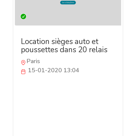
Location sièges auto et
poussettes dans 20 relais
Paris
15-01-2020 13:04
Trop facile de partir en vacances avec un
enfant : la location de siège auto, de lit
bébé et de poussette est là pour vous!
Réservez directement sur le site et venez
retirer le matériel de location dans l'un
des 20 relais dont Paris, Nantes, Nogent
sur Marne ou dans les aéroports de Nice,