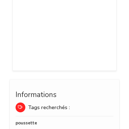
Marseille et Toulouse. Le matériel affiché
est disponible et le paiement en ligne
permet de prendre immédiatement le
matériel de puériculture dans le lieu
choisi. La livraison est possible dans
certaines villes. Evitez de vous charger en
louant votre matériel avant votre arrivée
en vacances!
Informations
Tags recherchés :
poussette