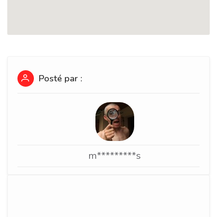
Posté par :
m*********s