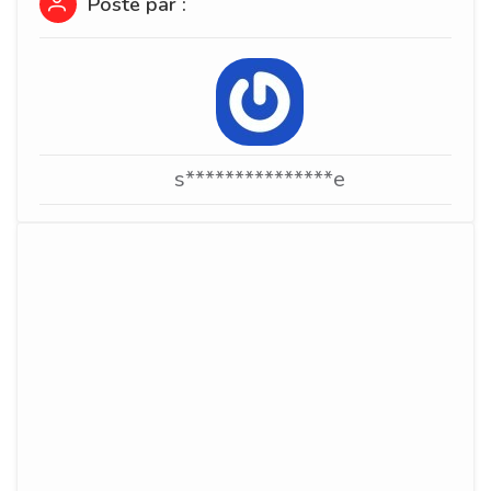
Posté par :
s***************e