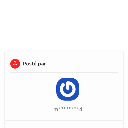
Posté par :
m********4