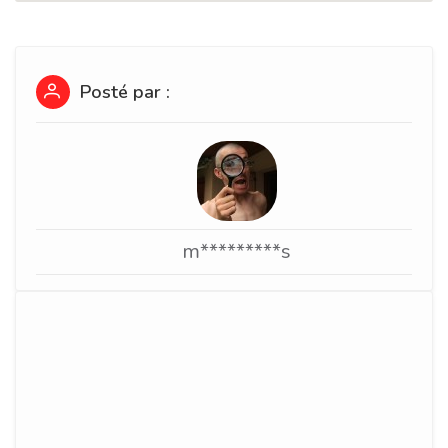
Posté par :
m*********s