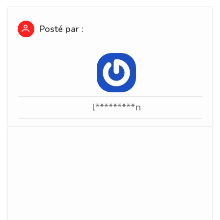
Posté par :
l*********n