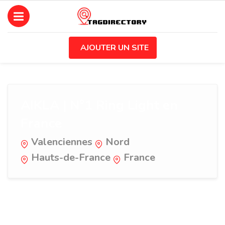
AJOUTER UN SITE
AIKLA | N°1 Ring Light en
France
Valenciennes
Nord
Hauts-de-France
France