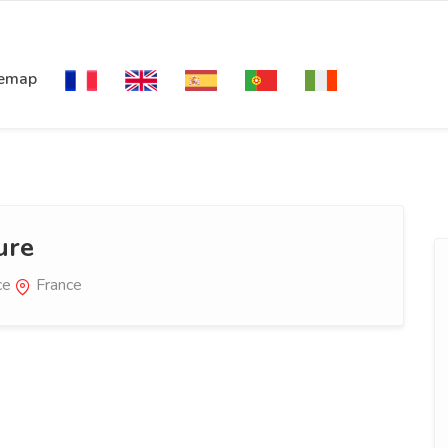
temap
ure
ce
France