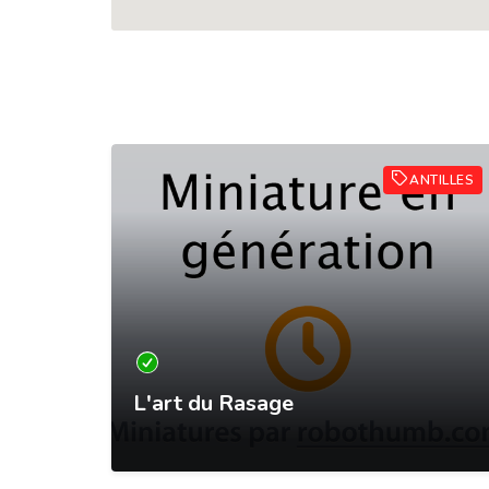
 LIGNE
ANTILLES
te en
L'art du Rasage