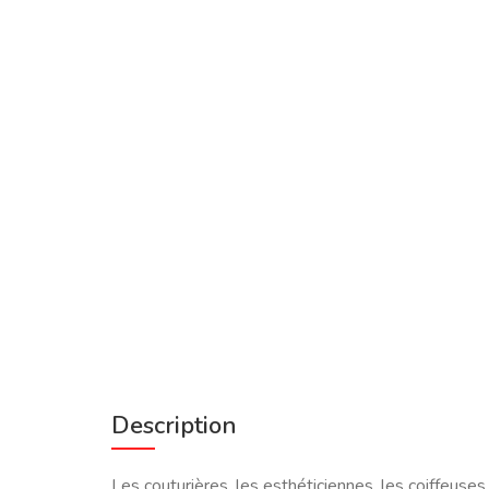
Description
Les couturières, les esthéticiennes, les coiffeuse