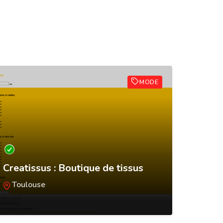
MODE
Creatissus : Boutique de tissus
Vente
Toulouse
Épin