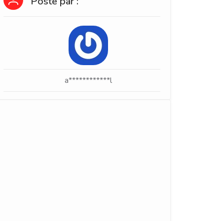
Posté par :
a************l