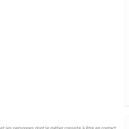
s et les personnes dont le métier consiste à être en contact