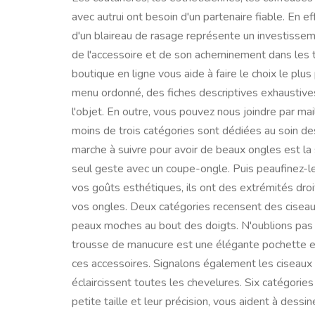
avec autrui ont besoin d'un partenaire fiable. En eff
d'un blaireau de rasage représente un investisseme
de l'accessoire et de son acheminement dans les t
boutique en ligne vous aide à faire le choix le plu
menu ordonné, des fiches descriptives exhaustives
l'objet. En outre, vous pouvez nous joindre par m
moins de trois catégories sont dédiées au soin de
marche à suivre pour avoir de beaux ongles est la s
seul geste avec un coupe-ongle. Puis peaufinez-le
vos goûts esthétiques, ils ont des extrémités droit
vos ongles. Deux catégories recensent des ciseaux
peaux moches au bout des doigts. N'oublions pas l'i
trousse de manucure est une élégante pochette en
ces accessoires. Signalons également les ciseaux de
éclaircissent toutes les chevelures. Six catégories
petite taille et leur précision, vous aident à dessi