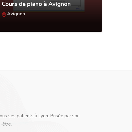
Cours de piano à Avignon
Bouti
l'âge
Avignon
ous ses patients à Lyon. Prisée par son
-être.