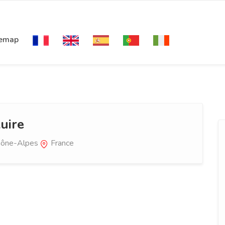
temap
uire
ône-Alpes
France