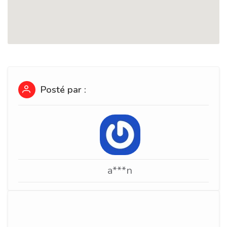
Posté par :
a***n