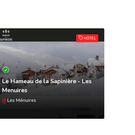
HÔTEL
Le Hameau de la Sapinière - Les
Les C
Menuires
Courc
Les Ménuires
Cour