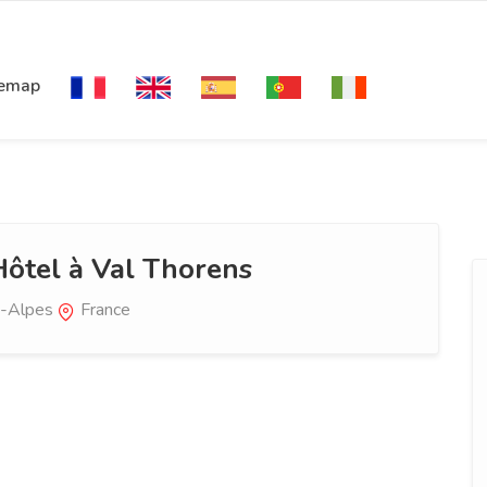
temap
ôtel à Val Thorens
-Alpes
France