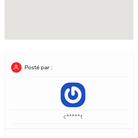
Posté par :
c*****t